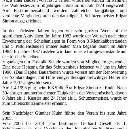
Nach einer Bauzeit von fast 3 Jahren wurde der Anbau im Rahmen
des Waldfestes zum 50-jährigen Jubiläum im Juli 1974 eingeweiht.
Am Festkommersabend wurden zahlreiche langjährige und
verdiente Mitglieder durch den damaligen 1. Schützenmeister Edgar
Simon ausgezeichnet.
In den nächsten Jahren legten wir sehr großen Wert auf die
sportlichen Aktivitäten. Im Jahre 1983 wurde der Wunsch nach einer
Erweiterung der Schießanlagen in Form von 3 Kleinkaliberständen
und 5 Pistolenständen immer lauter. Man begann damit im Jahre
1984. Im Jahre 1987 rüsteten wir dann unsere Luftgewehrstände auf
elektrische Scheiben-
zuganlagen um. Fast alle Stände wurden von Mitgliedern gespendet.
Eine neue Heizung für das Schützenhaus leisteten wir uns im Jahre
1990. (Das Kapitel Bauarbeiten wurde vorerst mit der Renovierung
der Sanitäranlagen mit Hilfe einiger fleißiger freiwilliger Helfer im
Jahre 1997 abgeschlossen).
Am 1.4.1995 ging beim KKS die Ära Edgar Simon zu Ende. Nach
30-jähriger ununterbrochener Tätigkeit in der Vorstandschaft, davon
6 Jahre als 1. Kassier und 24 Jahre als 1. Schützenmeister, wurde er
zum Ehrenschützenmeister ernannt.
Sein Nachfolger Günther Kuhn führte den Verein bis zum Jahre
2005.
Von 2005 bis 2014 Jahr bestimmte Gerhard Gesell als 1.
Schützenmeister die Geschicke des Kleinkaliber-Schützenverein