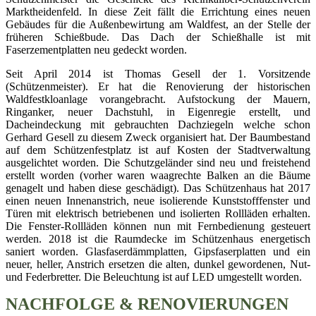
Marktheidenfeld. In diese Zeit fällt die Errichtung eines neuen
Gebäudes für die Außenbewirtung am Waldfest, an der Stelle der
früheren Schießbude. Das Dach der Schießhalle ist mit
Faserzementplatten neu gedeckt worden.
Seit April 2014 ist Thomas Gesell der 1. Vorsitzende
(Schützenmeister). Er hat die Renovierung der historischen
Waldfestkloanlage vorangebracht. Aufstockung der Mauern,
Ringanker, neuer Dachstuhl, in Eigenregie erstellt, und
Dacheindeckung mit gebrauchten Dachziegeln welche schon
Gerhard Gesell zu diesem Zweck organisiert hat. Der Baumbestand
auf dem Schützenfestplatz ist auf Kosten der Stadtverwaltung
ausgelichtet worden. Die Schutzgeländer sind neu und freistehend
erstellt worden (vorher waren waagrechte Balken an die Bäume
genagelt und haben diese geschädigt). Das Schützenhaus hat 2017
einen neuen Innenanstrich, neue isolierende Kunststofffenster und
Türen mit elektrisch betriebenen und isolierten Rollläden erhalten.
Die Fenster-Rollläden können nun mit Fernbedienung gesteuert
werden. 2018 ist die Raumdecke im Schützenhaus energetisch
saniert worden. Glasfaserdämmplatten, Gipsfaserplatten und ein
neuer, heller, Anstrich ersetzen die alten, dunkel gewordenen, Nut-
und Federbretter. Die Beleuchtung ist auf LED umgestellt worden.
NACHFOLGE & RENOVIERUNGEN