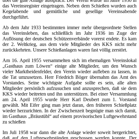
über die gute Anlage aussprach. Der Verein wurde im Jahre 1930 in
das Vereinsregister eingetragen. Neben dem Schießen wurden auch
Kegelabende und gemütliche und gesellige Vereinsabende
durchgeführt.
Ab dem Jahr 1933 bestimmten immer mehr übergeordnete Stellen
das Vereinsleben, das schließlich im Jahr 1936 im Zuge der
Auflösung der deutschen Schützenverbände vorerst endete. Es kam
der 2. Weltkrieg, aus dem viele Mitglieder des KKS nicht mehr
zurückkehrten. Unsere Schießanlagen waren fast völlig zerstört.
Am 16. April 1955 versammelten sich im ehemaligen Vereinslokal
„Gasthaus zum Löwen“ einige alte Mitglieder, um den Wunsch
vieler Marktheidenfelder, den Verein wieder aufleben zu lassen, in
die Tat umzusetzen. Herr Friedrich Böger übernahm das Amt des
Vorstandes. Seine wichtigste Aufgabe sollte es sein, alle alten
Mitglieder persönlich aufzusuchen und anzusprechen, daß sie dem
KKS wieder beitreten und ihn unterstützen. Bei einer Versammlung
am 24. April 1955 wurde Herr Karl Deubert zum 1. Vorstand
gewählt. Mit Eifer ging man jetzt daran, den früheren Schießplatz
wieder herzurichten. In der Zwischenzeit begnügte man sich damit,
im Gasthaus „Bräustübl“ auf einem provisorischen Luftgewehrstand
zu schießen
Im Juli 1958 war dann die alte Anlage wieder soweit hergerichtet,
daß auf den Luftgewehrständen geschossen werden konnte. Der