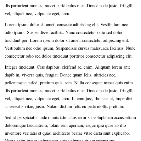
dis parturient montes, nascetur ridiculus mus. Donec pede justo, fringilla
vel, aliquet nec, vulputate eget, arcu.
Lorem ipsum dolor sit amet, consecte adipiscing elit. Vestibulum nec
odio ipsum. Suspendisse facilisis. Nunc consectetur odio sed dolor
tincidunt por. Lorem ipsum dolor sit amet, consectetur adipiscing elit.
Vestibulum nec odio ipsum. Suspendisse cursus malesuada facilisis. Nunc
consectetur odio sed dolor tincidunt porttitor consectetur adipiscing elit.
Integer tincidunt. Cras dapibus. eleifend ac, enim. Aliquam lorem ante
dapib in, viverra quis, feugiat. Donec quam felis, ultricies nec,
pellentesque eufed, pretium quis, sem. Nulla consequat massa quis enim
dis parturient montes, nascetur ridiculus mus. Donec pede justo, fringilla
vel, aliquet nec, vulputate eget, arcu. In enm just, rhoncus ut, imperdiet
a, veneatis vitae, justo. Nulam dictum felis eu pede mollis pretium.
Sed ut perspiciatis unde omnis iste natus error sit voluptatem accusantium
doloremque laudantium, totam rem aperiam, eaque ipsa quae ab illo
inventore veritatis et quasi architecto beatae vitae dicta sunt explicabo.
Nemo enim ipsam voluptatem quia voluptas sit aspernatur aut.