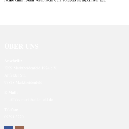
ÜBER UNS
Anschrift:
KKS Marktheidenfeld 1924 e.V.
Altfelder Str.
97828 Marktheidenfeld
E-Mail:
info@kks-marktheidenfeld.de
Telefon:
09391 3270