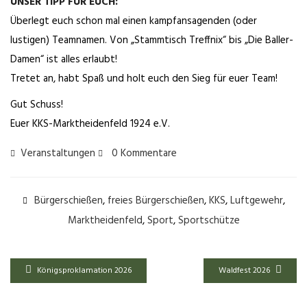
UNSER TIPP FÜR EUCH:
Überlegt euch schon mal einen kampfansagenden (oder
lustigen) Teamnamen. Von „Stammtisch Treffnix“ bis „Die Baller-
Damen“ ist alles erlaubt!
Tretet an, habt Spaß und holt euch den Sieg für euer Team!
Gut Schuss!
Euer KKS-Marktheidenfeld 1924 e.V.
Veranstaltungen
0 Kommentare
Bürgerschießen
,
freies Bürgerschießen
,
KKS
,
Luftgewehr
,
Marktheidenfeld
,
Sport
,
Sportschütze
Königsproklamation 2026
Waldfest 2026