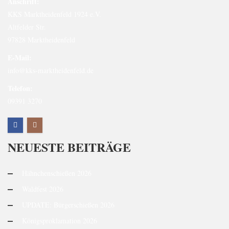
Anschrift:
KKS Marktheidenfeld 1924 e.V.
Altfelder Str.
97828 Marktheidenfeld
E-Mail:
info@kks-marktheidenfeld.de
Telefon:
09391 3270
NEUESTE BEITRÄGE
Hähnchenschießen 2026
Waldfest 2026
UPDATE: Bürgerschießen 2026
Königsproklamation 2026