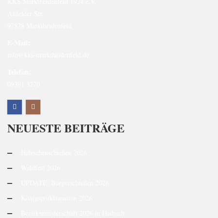
KKS Marktheidenfeld 1924 e.V.
Altfelder Str.
97828 Marktheidenfeld
E-Mail:
info@kks-marktheidenfeld.de
Telefon:
09391 3270
NEUESTE BEITRÄGE
Hähnchenschießen 2026
Waldfest 2026
UPDATE: Bürgerschießen 2026
Königsproklamation 2026
Bezirksmeisterschaft 2026 in Haibach