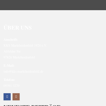
ÜBER UNS
Anschrift:
KKS Marktheidenfeld 1924 e.V.
Altfelder Str.
97828 Marktheidenfeld
E-Mail:
info@kks-marktheidenfeld.de
Telefon:
09391 3270