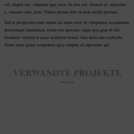
vel, aliquet nec, vulputate eget, arcu. In enm just, rhoncus ut, imperdiet
a, veneatis vitae, justo. Nulam dictum felis eu pede mollis pretium.
Sed ut perspiciatis unde omnis iste natus error sit voluptatem accusantium
doloremque laudantium, totam rem aperiam, eaque ipsa quae ab illo
inventore veritatis et quasi architecto beatae vitae dicta sunt explicabo.
Nemo enim ipsam voluptatem quia voluptas sit aspernatur aut.
VERWANDTE PROJEKTE
Growing With Plants
The Garden of Eaden