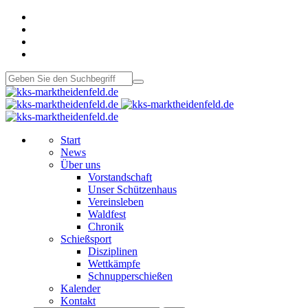
Start
News
Über uns
Vorstandschaft
Unser Schützenhaus
Vereinsleben
Waldfest
Chronik
Schießsport
Disziplinen
Wettkämpfe
Schnupperschießen
Kalender
Kontakt