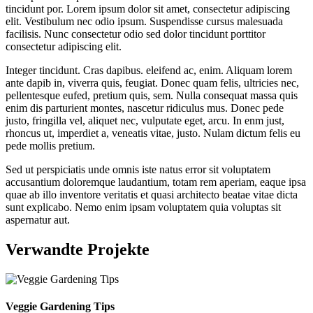
tincidunt por. Lorem ipsum dolor sit amet, consectetur adipiscing
elit. Vestibulum nec odio ipsum. Suspendisse cursus malesuada
facilisis. Nunc consectetur odio sed dolor tincidunt porttitor
consectetur adipiscing elit.
Integer tincidunt. Cras dapibus. eleifend ac, enim. Aliquam lorem
ante dapib in, viverra quis, feugiat. Donec quam felis, ultricies nec,
pellentesque eufed, pretium quis, sem. Nulla consequat massa quis
enim dis parturient montes, nascetur ridiculus mus. Donec pede
justo, fringilla vel, aliquet nec, vulputate eget, arcu. In enm just,
rhoncus ut, imperdiet a, veneatis vitae, justo. Nulam dictum felis eu
pede mollis pretium.
Sed ut perspiciatis unde omnis iste natus error sit voluptatem
accusantium doloremque laudantium, totam rem aperiam, eaque ipsa
quae ab illo inventore veritatis et quasi architecto beatae vitae dicta
sunt explicabo. Nemo enim ipsam voluptatem quia voluptas sit
aspernatur aut.
Verwandte Projekte
Veggie Gardening Tips